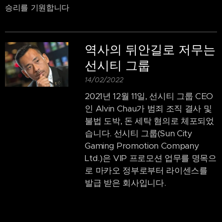
승리를 기원합니다
역사의 뒤안길로 저무는
선시티 그룹
14/02/2022
2021년 12월 11일, 선시티 그룹 CEO
인 Alvin Chau가 범죄 조직 결사 및
불법 도박, 돈 세탁 혐의로 체포되었
습니다. 선시티 그룹(Sun City
Gaming Promotion Company
Ltd.)은 VIP 프로모션 업무를 명목으
로 마카오 정부로부터 라이센스를
발급 받은 회사입니다.