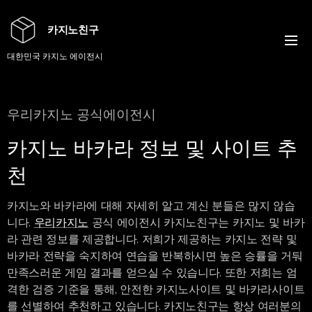
카지노친구
대한민국 카지노 에이전시
우리카지노 공식에이전시
카지노 바카라 정보 및 사이트 추
천
카지노와 바카라에 대해 자세히 알고 계신 분들은 많지 않습
니다.
우리카지노
공식 에이전시 카지노친구는 카지노 및 바카
라 관련 정보를 제공합니다. 저희가 제공하는 카지노 전략 및
바카라 전략을 숙지하여 연습을 반복하시면 높은 승률을 거둬
만족스러운 게임 결과를 얻으실 수 있습니다. 또한 저희는 엄
격한 검증 기준을 통해, 안전한 카지노사이트 및 바카라사이트
를 선별하여 추천하고 있습니다. 카지노친구는 항상 여러분의